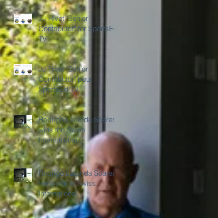
JJ Rivet "Senior
Contributor" for SportsEd
TV
JJ Rivet "Senior
Contributor" pour
SportsEd TV
Rodrigo Lacerda Soares
wins the Swiss
International
Championships
Rodrigo Lacerda Soares
remporte le Swiss
International
Championships