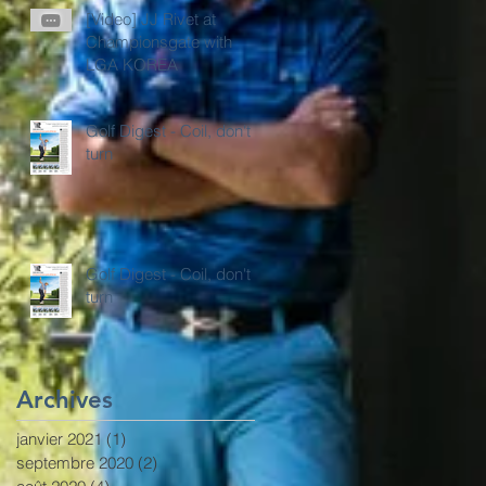
[Video] JJ Rivet at
Championsgate with
LGA KOREA
Golf Digest - Coil, don't
turn
Golf Digest - Coil, don't
turn
Archives
janvier 2021
(1)
1 post
septembre 2020
(2)
2 posts