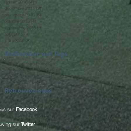
janvier 2016
(4)
4 posts
décembre 2015
(2)
2 posts
novembre 2015
(8)
8 posts
octobre 2015
(4)
4 posts
septembre 2015
(6)
6 posts
août 2015
(4)
4 posts
juillet 2015
(8)
8 posts
Rechercher par Tags
Evenement
Event
Formation
Information
Training
media
press
video
Retrouvez-nous
ous sur
Facebook
swing sur
Twitter