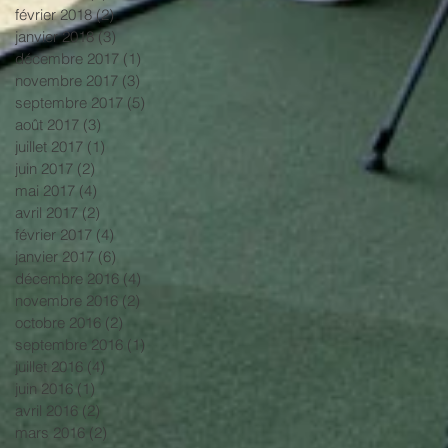
février 2018
(2)
2 posts
janvier 2018
(3)
3 posts
décembre 2017
(1)
1 post
novembre 2017
(3)
3 posts
septembre 2017
(5)
5 posts
août 2017
(3)
3 posts
juillet 2017
(1)
1 post
juin 2017
(2)
2 posts
mai 2017
(4)
4 posts
avril 2017
(2)
2 posts
février 2017
(4)
4 posts
janvier 2017
(6)
6 posts
décembre 2016
(4)
4 posts
novembre 2016
(2)
2 posts
octobre 2016
(2)
2 posts
septembre 2016
(1)
1 post
juillet 2016
(4)
4 posts
juin 2016
(1)
1 post
avril 2016
(2)
2 posts
mars 2016
(2)
2 posts