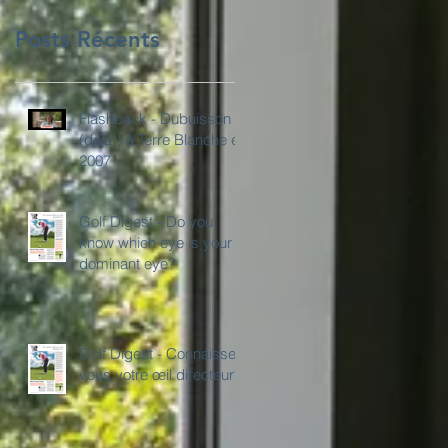
Posts Récents
Flashback - Dubuisson
(déjà!) à Terre Blanche en
2007
Golf Digest - Do you
know which eye is your
dominant eye?
Golf Digest - Connaissez
vous votre œil directeur?