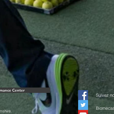
rmance Center
Suivez n
Biomeca
mshire.