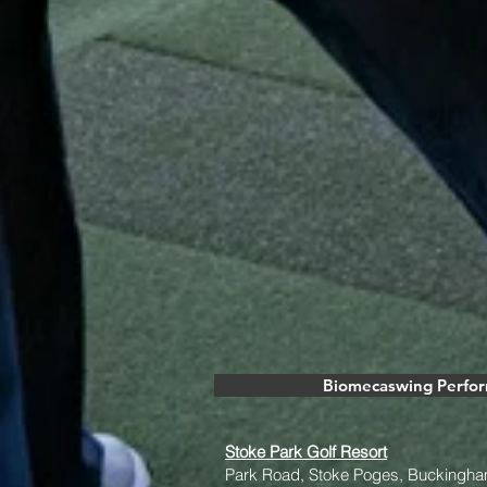
Biomecaswing Perfo
Stoke Park Golf Resort
Park Road, Stoke Poges, Buckingha