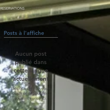
RESERVATIONS
Posts à l'affiche
Aucun post
publié dans
cette langue
actuellement
Dès que de nouveaux
posts seront publiés,
vous les verrez ici.