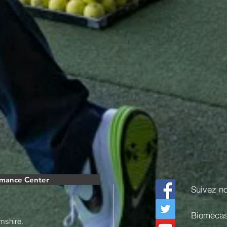
rmance Center
Suivez n
Biomeca
mshire.