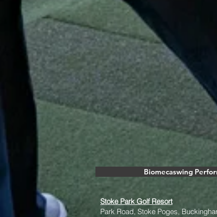
Biomecaswing Perfo
Stoke Park Golf Resort
Park Road, Stoke Poges, Buckingha