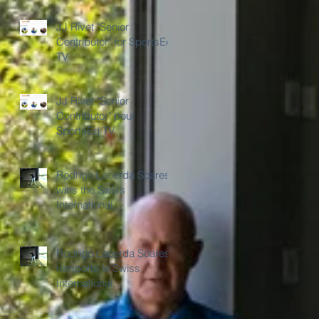
JJ Rivet "Senior
Contributor" for SportsEd
TV
JJ Rivet "Senior
Contributor" pour
SportsEd TV
Rodrigo Lacerda Soares
wins the Swiss
International
Championships
Rodrigo Lacerda Soares
remporte le Swiss
International
Championships