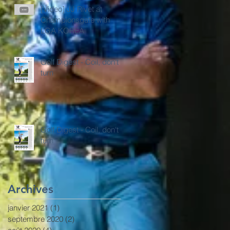
[Video] JJ Rivet at
Championsgate with
LGA KOREA
Golf Digest - Coil, don't
turn
Golf Digest - Coil, don't
turn
Archives
janvier 2021
(1)
1 post
septembre 2020
(2)
2 posts