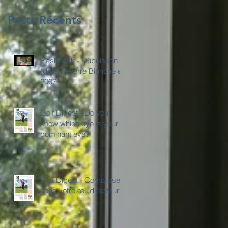
Posts Récents
Flashback - Dubuisson
(déjà!) à Terre Blanche en
2007
Golf Digest - Do you
know which eye is your
dominant eye?
Golf Digest - Connaissez
vous votre œil directeur?