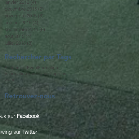
janvier 2016
(4)
4 posts
décembre 2015
(2)
2 posts
novembre 2015
(8)
8 posts
octobre 2015
(4)
4 posts
septembre 2015
(6)
6 posts
août 2015
(4)
4 posts
juillet 2015
(8)
8 posts
Rechercher par Tags
Evenement
Event
Formation
Information
Training
media
press
video
Retrouvez-nous
ous sur
Facebook
swing sur
Twitter