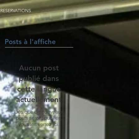
RESERVATIONS
Posts à l'affiche
Aucun post
publié dans
cette langue
actuellement
Dès que de nouveaux
posts seront publiés,
vous les verrez ici.