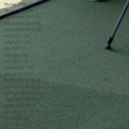
février 2018
(2)
2 posts
janvier 2018
(3)
3 posts
décembre 2017
(1)
1 post
novembre 2017
(3)
3 posts
septembre 2017
(5)
5 posts
août 2017
(3)
3 posts
juillet 2017
(1)
1 post
juin 2017
(2)
2 posts
mai 2017
(4)
4 posts
avril 2017
(2)
2 posts
février 2017
(4)
4 posts
janvier 2017
(6)
6 posts
décembre 2016
(4)
4 posts
novembre 2016
(2)
2 posts
octobre 2016
(2)
2 posts
septembre 2016
(1)
1 post
juillet 2016
(4)
4 posts
juin 2016
(1)
1 post
avril 2016
(2)
2 posts
mars 2016
(2)
2 posts